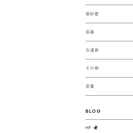
紫砂壺
当代壺
茶器
旧壺
古道具
古道具
茶則
その他
蓋碗
茶葉
炉
BLOG
湯沸かし
HP