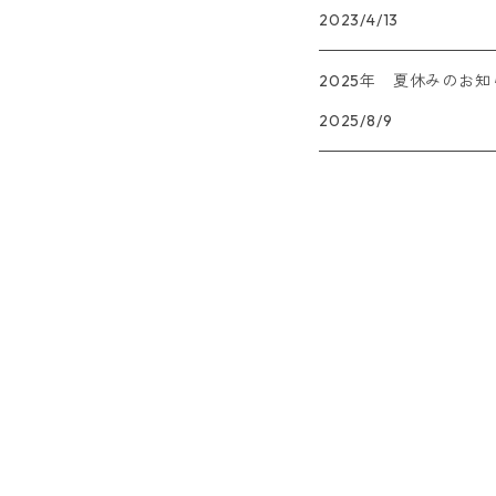
2023/4/13
壺承
2025年 夏休みのお知
茶杯
2025/8/9
茶壺
茶倉
建水
茶托